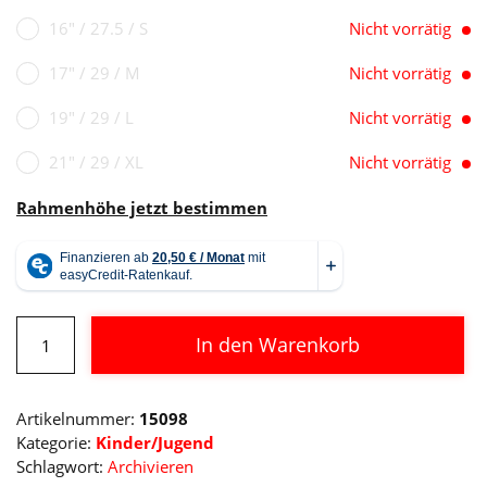
16" / 27.5 / S
Nicht vorrätig
17" / 29 / M
Nicht vorrätig
19" / 29 / L
Nicht vorrätig
21" / 29 / XL
Nicht vorrätig
Rahmenhöhe jetzt bestimmen
Cube
In den Warenkorb
Aim
black
Alternative:
´n
Artikelnummer:
15098
´green
Kategorie:
Kinder/Jugend
2021
Schlagwort:
Archivieren
Menge