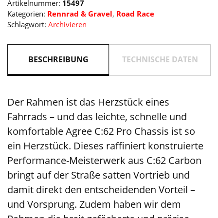
Artikelnummer:
15497
grey
Kategorien:
Rennrad & Gravel
,
Road Race
´n
Schlagwort:
Archivieren
´carbon
Menge
BESCHREIBUNG
TECHNISCHE DATEN
Der Rahmen ist das Herzstück eines
Fahrrads – und das leichte, schnelle und
komfortable Agree C:62 Pro Chassis ist so
ein Herzstück. Dieses raffiniert konstruierte
Performance-Meisterwerk aus C:62 Carbon
bringt auf der Straße satten Vortrieb und
damit direkt den entscheidenden Vorteil –
und Vorsprung. Zudem haben wir dem