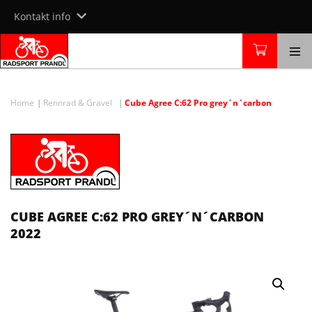
Skip
Kontakt info
to
content
Home
Rennrad & Gravel
Cube Agree C:62 Pro grey´n´carbon
CUBE AGREE C:62 PRO GREY´N´CARBON
2022