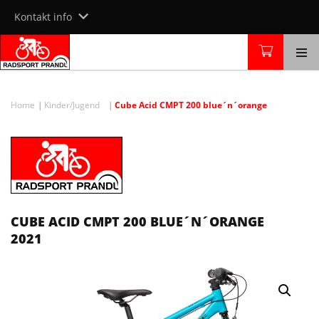
Skip
Kontakt info
to
content
Home
Kinder/Jugend
Cube Acid CMPT 200 blue´n´orange
CUBE ACID CMPT 200 BLUE´N´ORANGE
2021