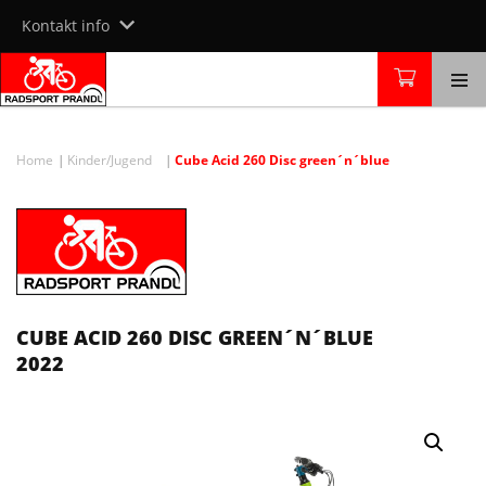
Skip
Kontakt info
to
content
Home
Kinder/Jugend
Cube Acid 260 Disc green´n´blue
CUBE ACID 260 DISC GREEN´N´BLUE
2022