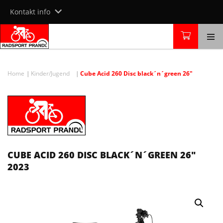
Skip
Kontakt info
to
content
Home
Kinder/Jugend
Cube Acid 260 Disc black´n´green 26″
CUBE ACID 260 DISC BLACK´N´GREEN 26″
2023