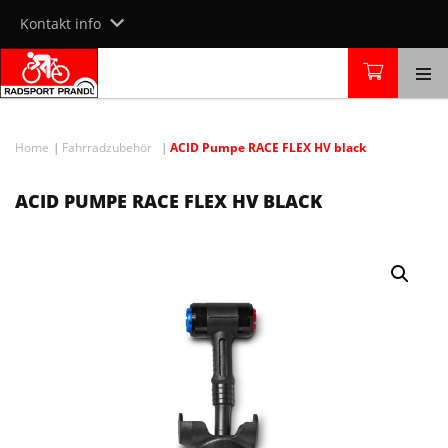
Skip
Kontakt info
to
content
Home
Fahrradzubehör
ACID Pumpe RACE FLEX HV black
ACID PUMPE RACE FLEX HV BLACK