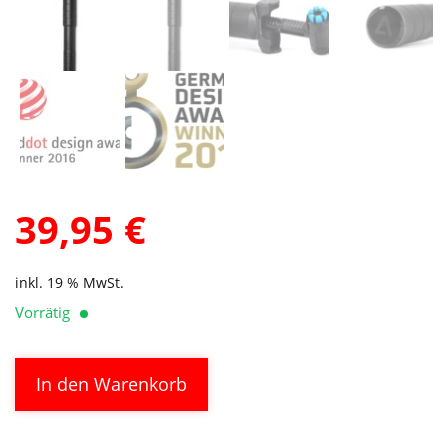
39,95
€
inkl. 19 % MwSt.
Vorrätig
ACID
Alternative:
In den Warenkorb
Pumpe
RACE
FLEX