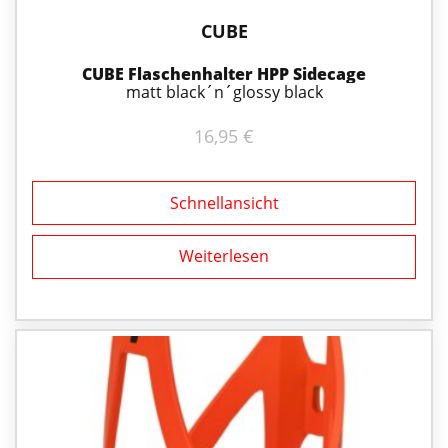
CUBE
CUBE Flaschenhalter HPP Sidecage
matt black´n´glossy black
16,95
€
Schnellansicht
Weiterlesen