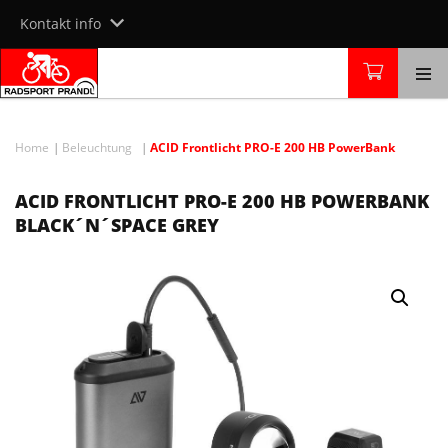
Skip
Kontakt info
to
content
Home
Beleuchtung
ACID Frontlicht PRO-E 200 HB PowerBank
ACID FRONTLICHT PRO-E 200 HB POWERBANK
BLACK´N´SPACE GREY