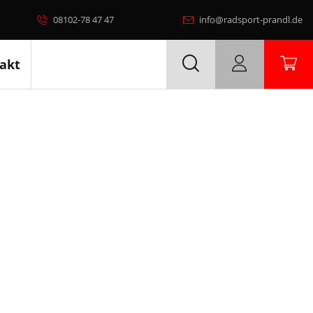
08102-78 47 47
info@radsport-prandl.de
akt