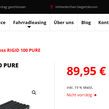
ntag: geschlossen
Höhenkirchen-Siegertsbrunn
ice
Fahrradleasing
Über uns
Blog
Kont
oss RIGID 100 PURE
0 PURE
89,95
€
inkl. 19 % MwSt.
Nicht vorrätig