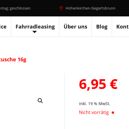
ntag: geschlossen
Höhenkirchen-Siegertsbrunn
ice
Fahrradleasing
Über uns
Blog
Kont
tusche 16g
6,95
€
inkl. 19 % MwSt.
Nicht vorrätig