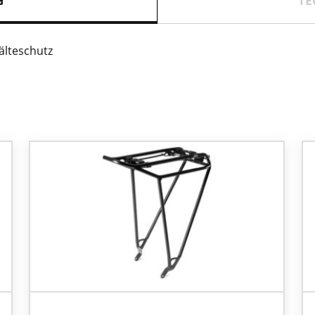
G
TE
älteschutz