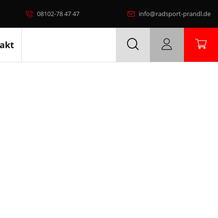
08102-78 47 47
info@radsport-prandl.de
akt